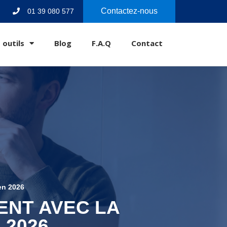
Contactez-nous
01 39 080 577
 outils
Blog
F.A.Q
Contact
 en 2026
ENT AVEC LA
 2026